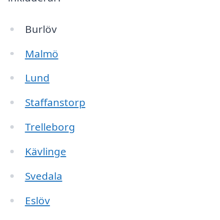
Burlöv
Malmö
Lund
Staffanstorp
Trelleborg
Kävlinge
Svedala
Eslöv