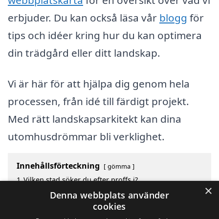
erbjuder. Du kan också läsa vår
blogg
för
tips och idéer kring hur du kan optimera
din trädgård eller ditt landskap.
Vi är här för att hjälpa dig genom hela
processen, från idé till färdigt projekt.
Med rätt landskapsarkitekt kan dina
utomhusdrömmar bli verklighet.
Innehållsförteckning
gömma
1
Vilken stad söker du efter proffs i?
×
2
Sök efter landskapsarkitekt i de största städerna i
Denna webbplats använder
Sverige
cookies
3
Behöver du ytterligare hjälp och inspiration?