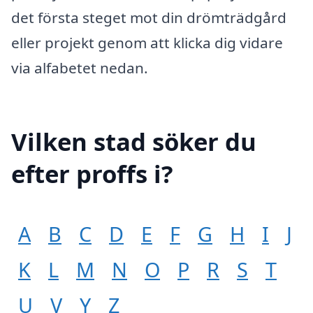
det första steget mot din drömträdgård
eller projekt genom att klicka dig vidare
via alfabetet nedan.
Vilken stad söker du
efter proffs i?
A
B
C
D
E
F
G
H
I
J
K
L
M
N
O
P
R
S
T
U
V
Y
Z