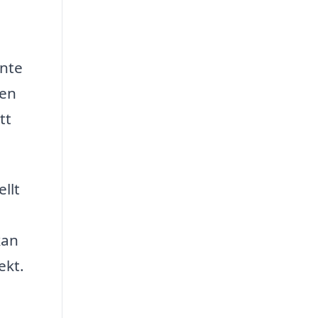
inte
 en
tt
llt
a
kan
ekt.