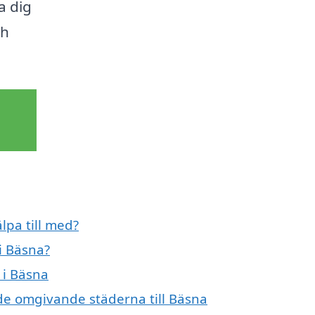
a dig
ch
lpa till med?
i Bäsna?
 i Bäsna
i de omgivande städerna till Bäsna