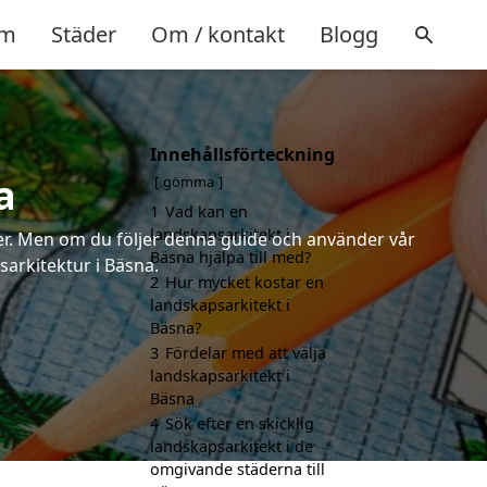
m
Städer
Om / kontakt
Blogg
Innehållsförteckning
a
gömma
1
Vad kan en
landskapsarkitekt i
rter. Men om du följer denna guide och använder vår
Bäsna hjälpa till med?
sarkitektur i Bäsna.
2
Hur mycket kostar en
landskapsarkitekt i
Bäsna?
3
Fördelar med att välja
landskapsarkitekt i
Bäsna
4
Sök efter en skicklig
landskapsarkitekt i de
omgivande städerna till