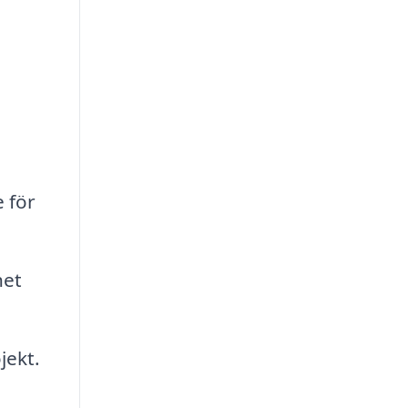
 för
het
jekt.