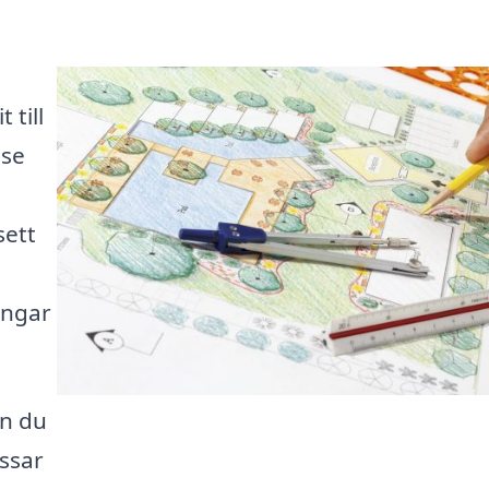
 till
.se
sett
ingar
an du
ssar