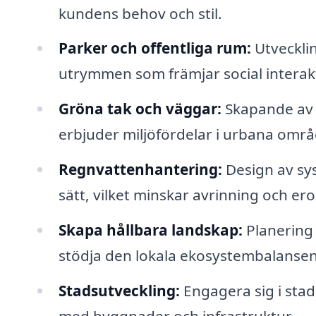
kundens behov och stil.
Parker och offentliga rum:
Utveckli
utrymmen som främjar social interak
Gröna tak och väggar:
Skapande av 
erbjuder miljöfördelar i urbana omr
Regnvattenhantering:
Design av sys
sätt, vilket minskar avrinning och ero
Skapa hållbara landskap:
Planering 
stödja den lokala ekosystembalansen
Stadsutveckling:
Engagera sig i sta
med byggnader och infrastruktur.