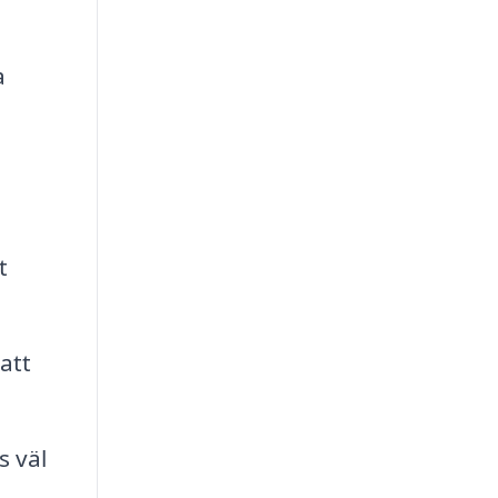
a
t
att
s väl