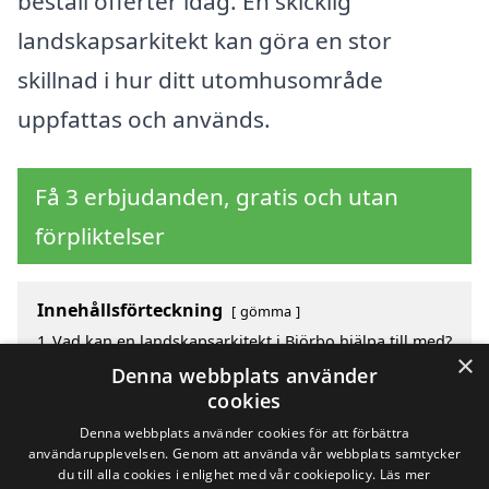
beställ offerter idag. En skicklig
landskapsarkitekt kan göra en stor
skillnad i hur ditt utomhusområde
uppfattas och används.
Få 3 erbjudanden, gratis och utan
förpliktelser
Innehållsförteckning
gömma
1
Vad kan en landskapsarkitekt i Björbo hjälpa till med?
×
2
Fördelar med att välja landskapsarkitekt i Björbo
Denna webbplats använder
3
Sök efter en skicklig landskapsarkitekt i de
cookies
omgivande städerna till Björbo
Denna webbplats använder cookies för att förbättra
användarupplevelsen. Genom att använda vår webbplats samtycker
du till alla cookies i enlighet med vår cookiepolicy.
Läs mer