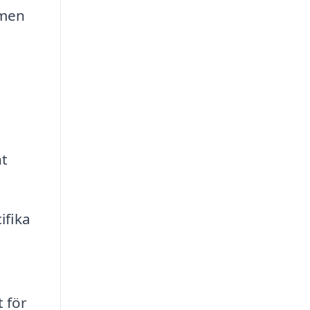
mmen
nt
ifika
 för