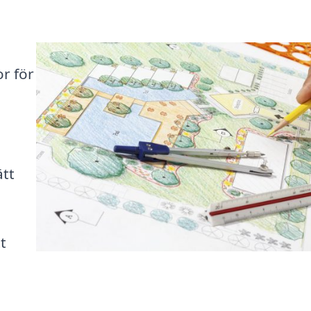
r för
ätt
t