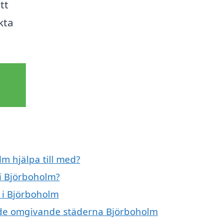
tt
kta
m hjälpa till med?
i Björboholm?
 i Björboholm
 i de omgivande städerna Björboholm