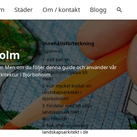
m
Städer
Om / kontakt
Blogg
Innehållsförteckning
holm
gömma
1
Vad kan en
landskapsarkitekt i
rter. Men om du följer denna guide och använder vår
Björboholm hjälpa till
rkitektur i Björboholm.
med?
2
Hur mycket kostar en
landskapsarkitekt i
Björboholm?
3
Fördelar med att välja
landskapsarkitekt i
Björboholm
4
Sök efter en skicklig
landskapsarkitekt i de