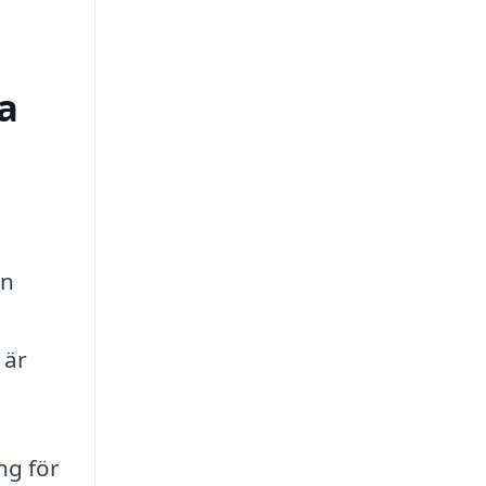
a
en
 är
ng för