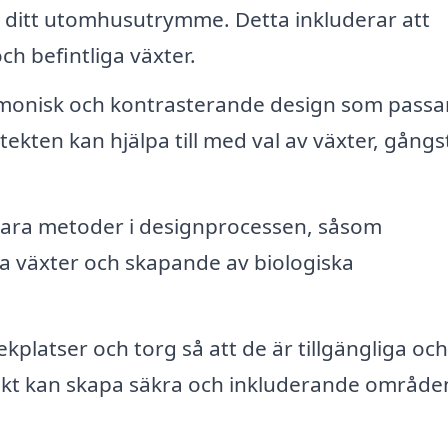
ör ditt utomhusutrymme. Detta inkluderar att
h befintliga växter.
monisk och kontrasterande design som passa
ekten kan hjälpa till med val av växter, gångst
lbara metoder i designprocessen, såsom
a växter och skapande av biologiska
kplatser och torg så att de är tillgängliga och
itekt kan skapa säkra och inkluderande område