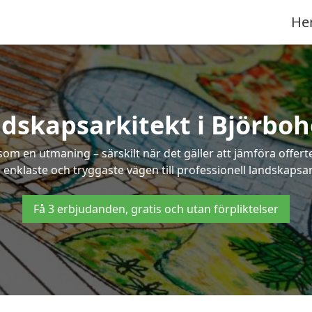
He
dskapsarkitekt i Björbo
som en utmaning – särskilt när det gäller att jämföra offe
n enklaste och tryggaste vägen till professionell landskapsa
Få 3 erbjudanden, gratis och utan förpliktelser