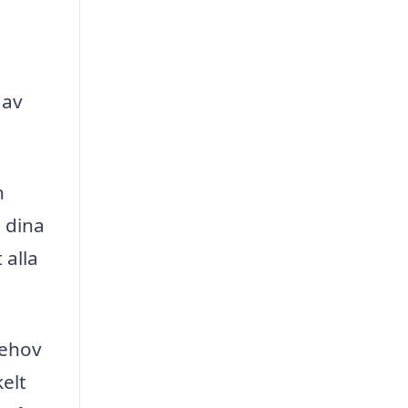
 av
n
 dina
 alla
behov
elt