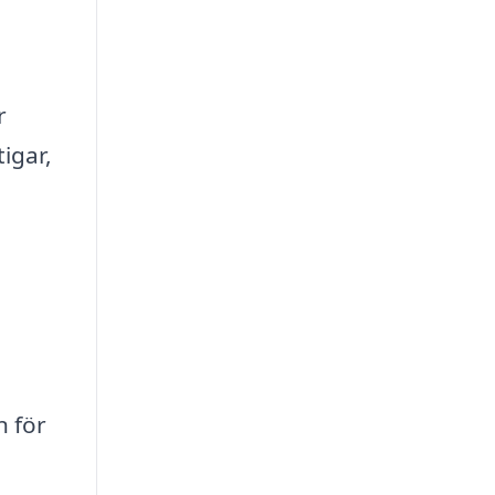
r
igar,
n för