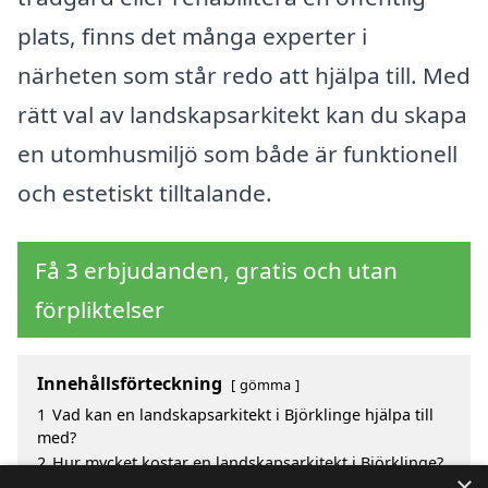
plats, finns det många experter i
närheten som står redo att hjälpa till. Med
rätt val av landskapsarkitekt kan du skapa
en utomhusmiljö som både är funktionell
och estetiskt tilltalande.
Få 3 erbjudanden, gratis och utan
förpliktelser
Innehållsförteckning
gömma
1
Vad kan en landskapsarkitekt i Björklinge hjälpa till
med?
2
Hur mycket kostar en landskapsarkitekt i Björklinge?
×
3
Fördelar med att välja landskapsarkitekt i Björklinge