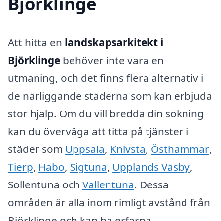
Björklinge
Att hitta en
landskapsarkitekt i
Björklinge
behöver inte vara en
utmaning, och det finns flera alternativ i
de närliggande städerna som kan erbjuda
stor hjälp. Om du vill bredda din sökning
kan du överväga att titta på tjänster i
städer som
Uppsala
,
Knivsta
,
Östhammar
,
Tierp
,
Habo
,
Sigtuna
,
Upplands Väsby
,
Sollentuna och
Vallentuna
. Dessa
områden är alla inom rimligt avstånd från
Björklinge och kan ha erfarna