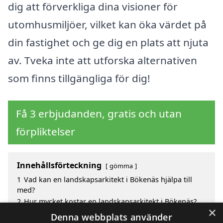
dig att förverkliga dina visioner för
utomhusmiljöer, vilket kan öka värdet på
din fastighet och ge dig en plats att njuta
av. Tveka inte att utforska alternativen
som finns tillgängliga för dig!
Få 3 erbjudanden, gratis och utan
förpliktelser
Innehållsförteckning
gömma
1
Vad kan en landskapsarkitekt i Bökenäs hjälpa till
med?
2
Hur mycket kostar en landskapsarkitekt i Bökenäs?
×
3
Fördelar med att välja landskapsarkitekt i Bökenäs
Denna webbplats använder