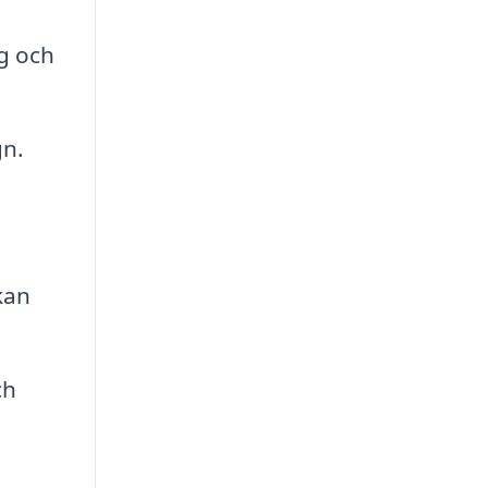
g och
gn.
kan
ch