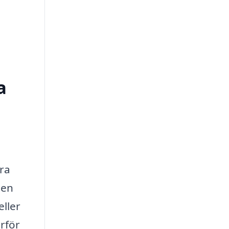
a
ra
 en
eller
rför