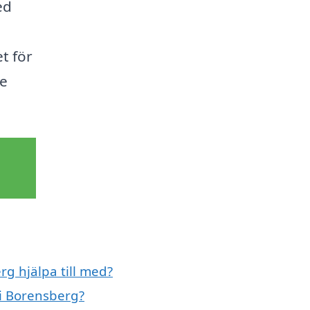
ed
et för
re
g hjälpa till med?
 i Borensberg?