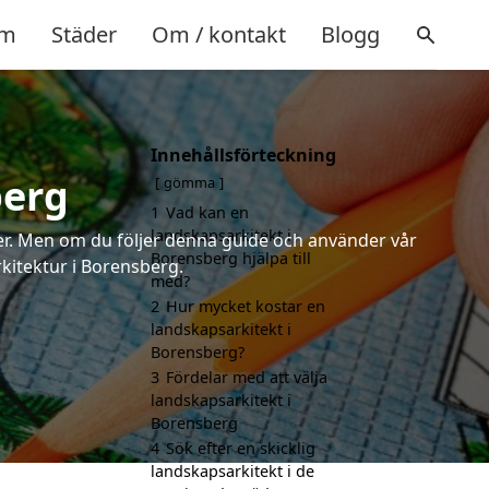
m
Städer
Om / kontakt
Blogg
Innehållsförteckning
berg
gömma
1
Vad kan en
landskapsarkitekt i
rter. Men om du följer denna guide och använder vår
Borensberg hjälpa till
rkitektur i Borensberg.
med?
2
Hur mycket kostar en
landskapsarkitekt i
Borensberg?
3
Fördelar med att välja
landskapsarkitekt i
Borensberg
4
Sök efter en skicklig
landskapsarkitekt i de