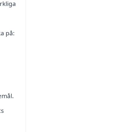
rkliga
ka på:
.
emål.
ts