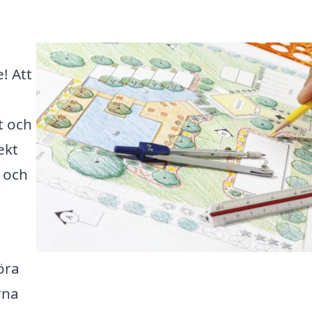
! Att
t och
ekt
t och
öra
rna