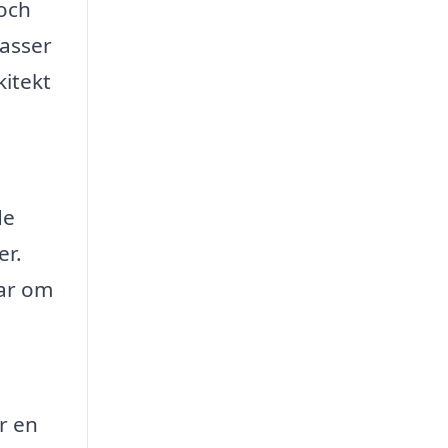
 och
rasser
kitekt
de
er.
lar om
r en