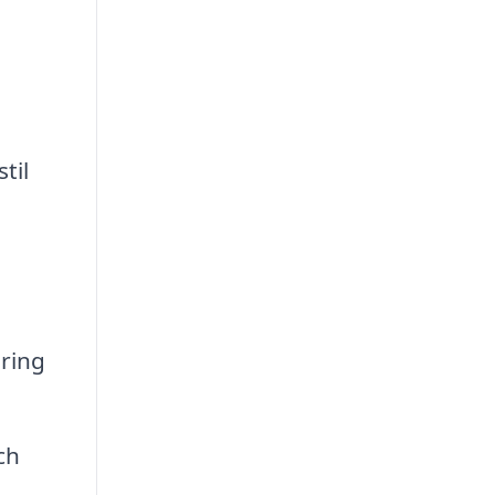
til
ring
ch