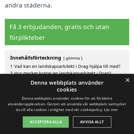
andra städerna.
Få 3 erbjudanden, gratis och utan
förpliktelser
Innehållsförteckning
gömma
1
Vad kan en landskapsarkitekt i Drag hjälpa till med?
2
Hur mycket kostar en landskapsarkitekt i Drag?
×
3
Fördelar med att välja landskapsarkitekt i Drag
Denna webbplats använder
4
Sök efter en skicklig landskapsarkitekt i de
cookies
omgivande städerna Drag
Denna webbplats använder cookies för att förbättra
användarupplevelsen. Genom att använda vår webbplats samtycker
du till alla cookies i enlighet med vår cookiepolicy.
Läs mer
Copyright 2026 - Pilanto Aps
ACCEPTERA ALLA
AVVISA ALLT
Hem
Om / kontakt
Blogg
Webbplatskarta
Villkor