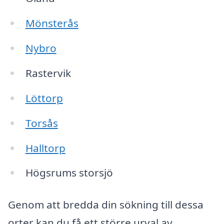
Mönsterås
Nybro
Rastervik
Löttorp
Torsås
Halltorp
Högsrums storsjö
Genom att bredda din sökning till dessa
orter kan du få ett större urval av