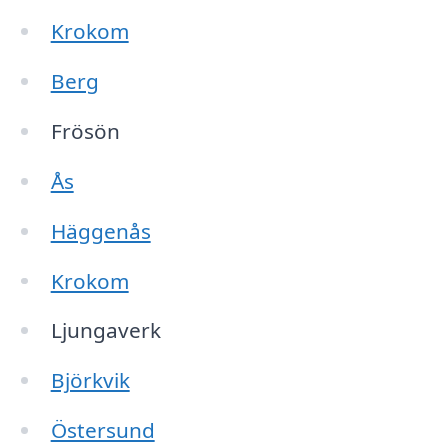
Krokom
Berg
Frösön
Ås
Häggenås
Krokom
Ljungaverk
Björkvik
Östersund