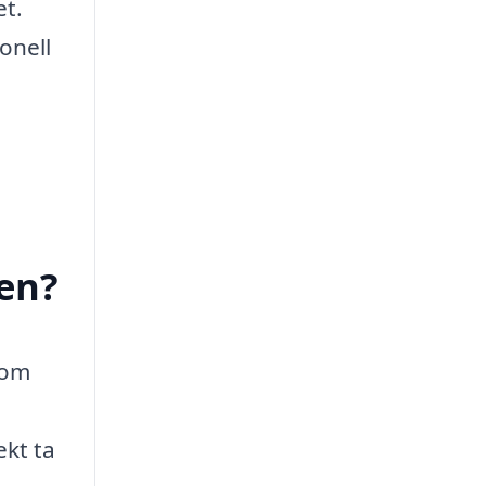
et.
onell
en?
 om
ekt ta