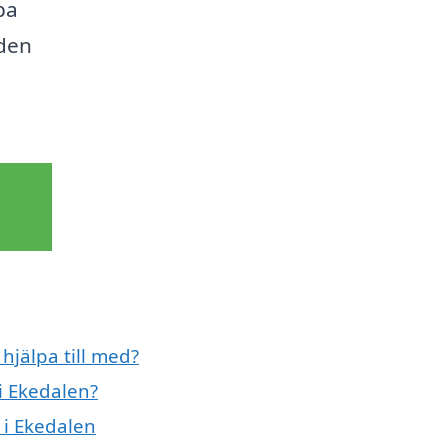
pa
 den
a
hjälpa till med?
i Ekedalen?
 i Ekedalen