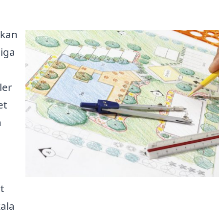
 kan
liga
ler
et
n
t
ala