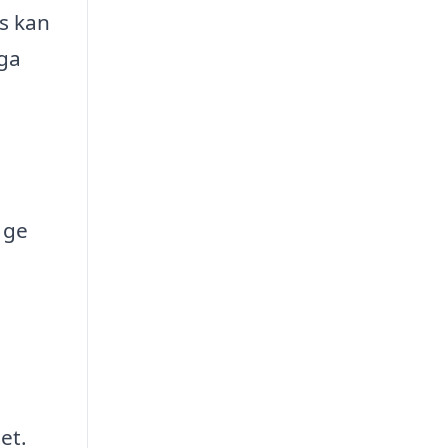
s kan
iga
 ge
et.