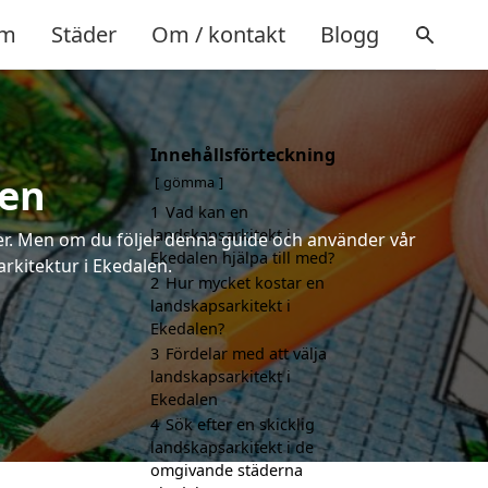
m
Städer
Om / kontakt
Blogg
Innehållsförteckning
len
gömma
1
Vad kan en
landskapsarkitekt i
rter. Men om du följer denna guide och använder vår
Ekedalen hjälpa till med?
arkitektur i Ekedalen.
2
Hur mycket kostar en
landskapsarkitekt i
Ekedalen?
3
Fördelar med att välja
landskapsarkitekt i
Ekedalen
4
Sök efter en skicklig
landskapsarkitekt i de
omgivande städerna