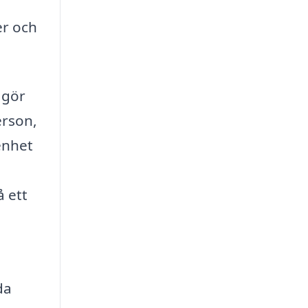
er och
 gör
erson,
enhet
å ett
da