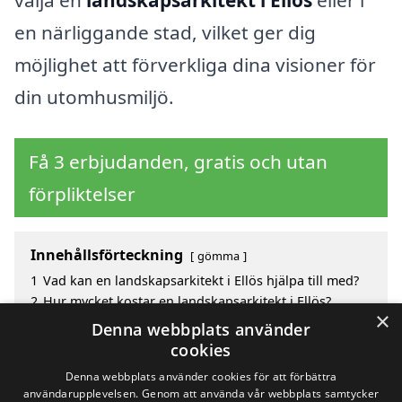
en närliggande stad, vilket ger dig
möjlighet att förverkliga dina visioner för
din utomhusmiljö.
Få 3 erbjudanden, gratis och utan
förpliktelser
Innehållsförteckning
gömma
1
Vad kan en landskapsarkitekt i Ellös hjälpa till med?
2
Hur mycket kostar en landskapsarkitekt i Ellös?
×
3
Fördelar med att välja landskapsarkitekt i Ellös
Denna webbplats använder
4
Sök efter en skicklig landskapsarkitekt i de
cookies
omgivande städerna Ellös
Denna webbplats använder cookies för att förbättra
användarupplevelsen. Genom att använda vår webbplats samtycker