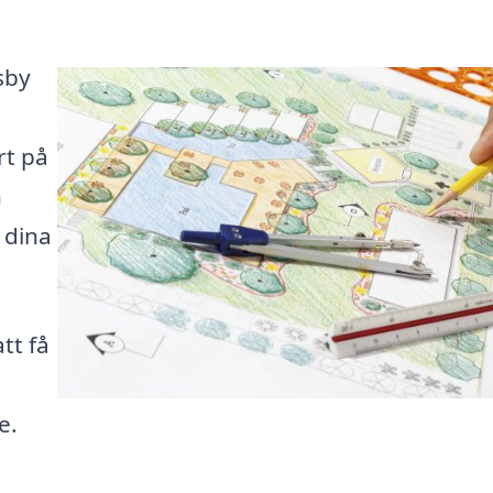
isby
n
rt på
h
t dina
tt få
e.