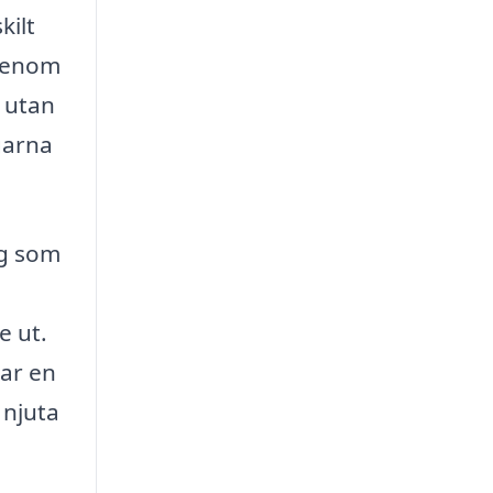
kilt
 Genom
, utan
garna
ng som
e ut.
par en
 njuta