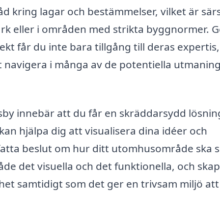
d kring lagar och bestämmelser, vilket är särs
mark eller i områden med strikta byggnormer.
kt får du inte bara tillgång till deras expertis
att navigera i många av de potentiella utmanin
isby innebär att du får en skräddarsydd lösni
kan hjälpa dig att visualisera dina idéer och
tt fatta beslut om hur ditt utomhusområde ska s
åde det visuella och det funktionella, och ska
het samtidigt som det ger en trivsam miljö att