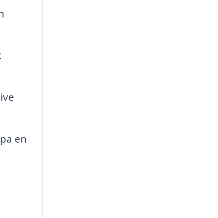
h
t
ive
apa en