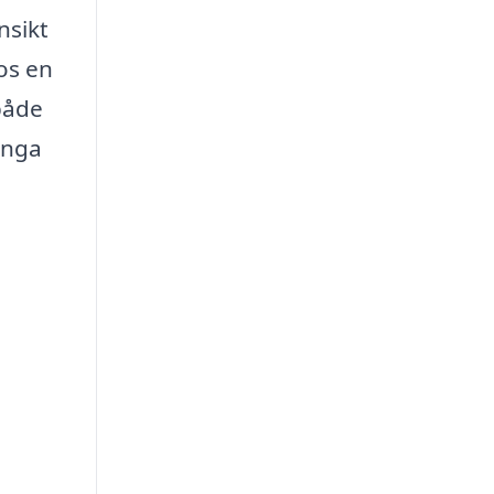
nsikt
os en
både
ånga