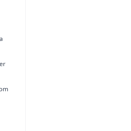
a
er
som