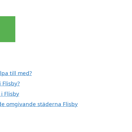
lpa till med?
 Flisby?
i Flisby
i de omgivande städerna Flisby