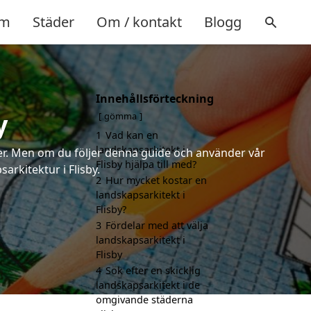
m
Städer
Om / kontakt
Blogg
Innehållsförteckning
y
gömma
1
Vad kan en
landskapsarkitekt i
rter. Men om du följer denna guide och använder vår
Flisby hjälpa till med?
arkitektur i Flisby.
2
Hur mycket kostar en
landskapsarkitekt i
Flisby?
3
Fördelar med att välja
landskapsarkitekt i
Flisby
4
Sök efter en skicklig
landskapsarkitekt i de
omgivande städerna