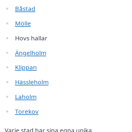
Båstad
Mölle
Hovs hallar
Ängelholm
Klippan
Hässleholm
Laholm
Torekov
Varje stad har sina egna unika