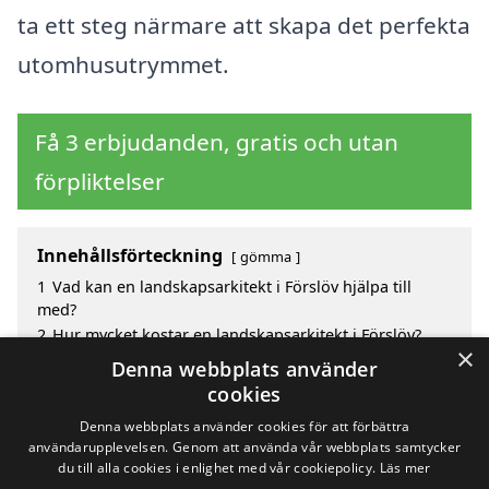
ta ett steg närmare att skapa det perfekta
utomhusutrymmet.
Få 3 erbjudanden, gratis och utan
förpliktelser
Innehållsförteckning
gömma
1
Vad kan en landskapsarkitekt i Förslöv hjälpa till
med?
2
Hur mycket kostar en landskapsarkitekt i Förslöv?
×
3
Fördelar med att välja landskapsarkitekt i Förslöv
Denna webbplats använder
4
Sök efter en skicklig landskapsarkitekt i de
cookies
omgivande städerna Förslöv
Denna webbplats använder cookies för att förbättra
användarupplevelsen. Genom att använda vår webbplats samtycker
du till alla cookies i enlighet med vår cookiepolicy.
Läs mer