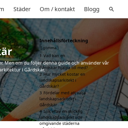
m
Städer
Om / kontakt
Blogg
Innehållsförteckning
kär
gömma
1
Vad kan en
landskapsarkitekt i
rter. Men om du följer denna guide och använder vår
Gårdskär hjälpa till med?
arkitektur i Gårdskär.
2
Hur mycket kostar en
landskapsarkitekt i
Gårdskär?
3
Fördelar med att välja
landskapsarkitekt i
Gårdskär
4
Sök efter en skicklig
landskapsarkitekt i de
omgivande städerna