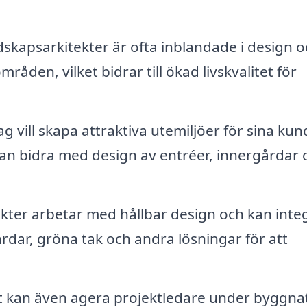
skapsarkitekter är ofta inblandade i design o
åden, vilket bidrar till ökad livskvalitet för
 vill skapa attraktiva utemiljöer för sina kun
kan bidra med design av entréer, innergårdar 
ter arbetar med hållbar design och kan inte
dar, gröna tak och andra lösningar för att
t kan även agera projektledare under byggna