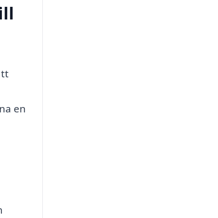
ll
tt
gna en
m