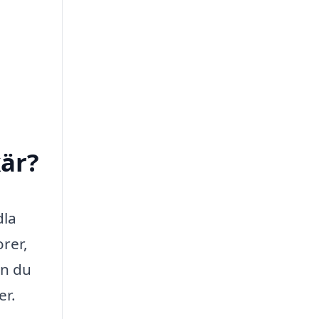
kär?
dla
rer,
an du
er.