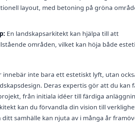
nktionell layout, med betoning på gröna områ
p:
En landskapsarkitekt kan hjälpa till att
ållstående områden, vilket kan höja både estet
 innebär inte bara ett estetiskt lyft, utan ock
ndskapsdesign. Deras expertis gör att du kan f
ojekt, från initiala idéer till färdiga anläggni
itekt kan du förvandla din vision till verkligh
itt samhälle kan njuta av i många år framöv