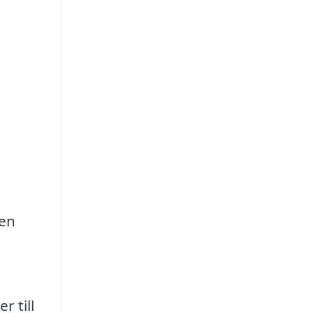
ten
r till