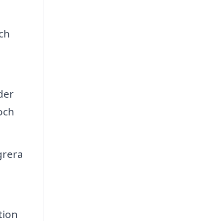
ch
der
och
grera
tion