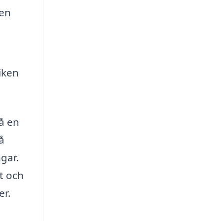
den
iken
så en
å
ngar.
et och
er.