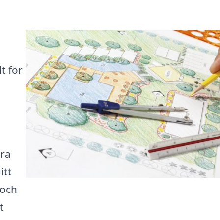
t för
ära
itt
 och
t