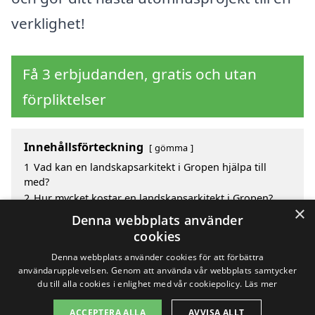
verklighet!
Få 3 erbjudanden, gratis och utan
förpliktelser
Innehållsförteckning
gömma
1
Vad kan en landskapsarkitekt i Gropen hjälpa till
med?
2
Hur mycket kostar en landskapsarkitekt i Gropen?
×
3
Fördelar med att välja landskapsarkitekt i Gropen
Denna webbplats använder
4
Sök efter en skicklig landskapsarkitekt i de
cookies
omgivande städerna Gropen
Denna webbplats använder cookies för att förbättra
användarupplevelsen. Genom att använda vår webbplats samtycker
du till alla cookies i enlighet med vår cookiepolicy.
Läs mer
Copyright 2026 - Pilanto Aps
ACCEPTERA ALLA
AVVISA ALLT