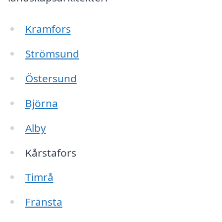
Kramfors
Strömsund
Östersund
Björna
Alby
Kårstafors
Timrå
Fränsta