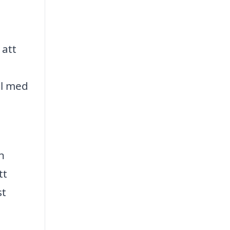
 att
ll med
n
tt
st