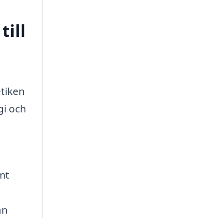
till
etiken
gi och
mt
an