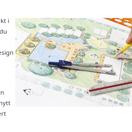
kt i
 du
esign
ön
nytt
ert