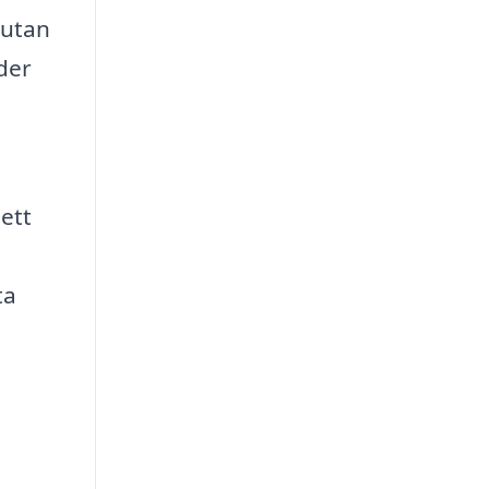
 utan
der
ett
ta