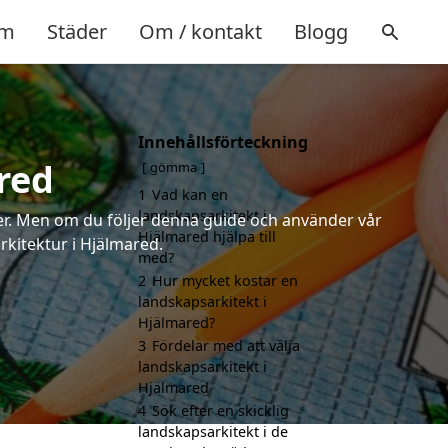
m
Städer
Om / kontakt
Blogg
Innehållsförteckning
red
gömma
1
Vad kan en
landskapsarkitekt i
rter. Men om du följer denna guide och använder vår
Hjälmared hjälpa till
rkitektur i Hjälmared.
med?
2
Hur mycket kostar en
landskapsarkitekt i
Hjälmared?
3
Fördelar med att välja
landskapsarkitekt i
Hjälmared
4
Sök efter en skicklig
landskapsarkitekt i de