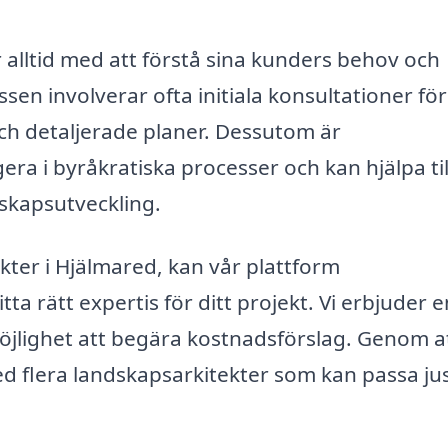
 alltid med att förstå sina kunders behov och
sen involverar ofta initiala konsultationer för
 och detaljerade planer. Dessutom är
gera i byråkratiska processer och kan hjälpa ti
dskapsutveckling.
ter i Hjälmared, kan vår plattform
tta rätt expertis för ditt projekt. Vi erbjuder e
möjlighet att begära kostnadsförslag. Genom a
med flera landskapsarkitekter som kan passa ju