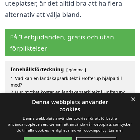
uteplatser, är det alltid bra att ha flera
alternativ att välja bland.
Få 3 erbjudanden, gratis och utan
förpliktelser
Innehållsförteckning
gömma
1
Vad kan en landskapsarkitekt i Hofterup hjälpa till
med?
2
Hur mycket kostar en landskapsarkitekt i Hofterup?
×
3
Fördelar med att välja landskapsarkitekt i Hofterup
Denna webbplats använder
4
Sök efter en skicklig landskapsarkitekt i de
cookies
omgivande städerna Hofterup
Denna webbplats använder cookies för att förbättra
användarupplevelsen. Genom att använda vår webbplats samtycker
du till alla cookies i enlighet med vår cookiepolicy.
Läs mer