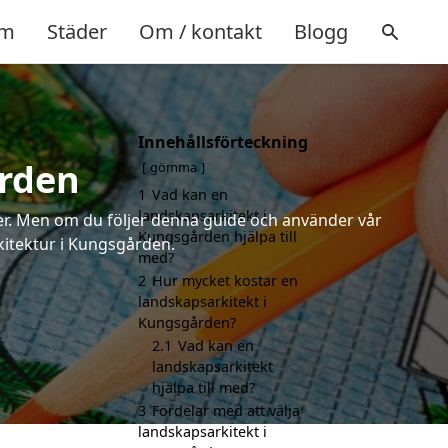
m
Städer
Om / kontakt
Blogg
Innehållsförteckning
ården
gömma
1
Vad kan en
landskapsarkitekt i
rter. Men om du följer denna guide och använder vår
Kungsgården hjälpa till
rkitektur i Kungsgården.
med?
2
Hur mycket kostar en
landskapsarkitekt i
Kungsgården?
2.1
Vad kan en
landskapsarkitekt
hjälpa till med?
3
Fördelar med att välja
landskapsarkitekt i