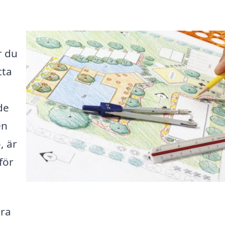
r du
tta
de
en
, är
för
ära