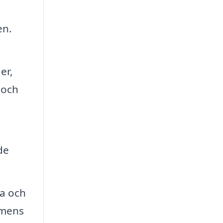
en.
er,
 och
de
a och
emens