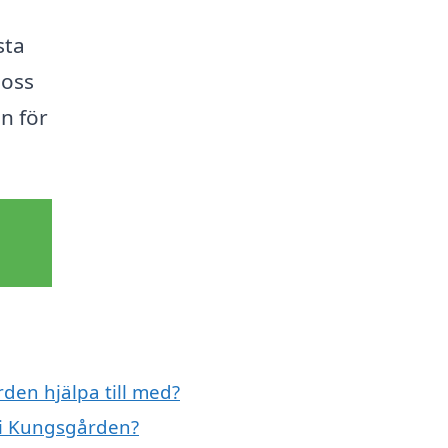
sta
 oss
en för
den hjälpa till med?
 i Kungsgården?