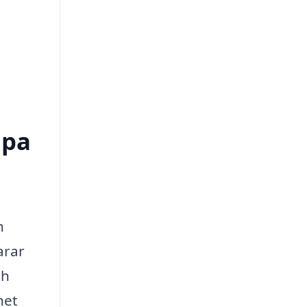
lpa
h
arar
ch
het