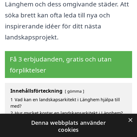
Länghem och dess omgivande städer. Att
söka brett kan ofta leda till nya och
inspirerande idéer för ditt nästa
landskapsprojekt.
Få 3 erbjudanden, gratis och utan
förpliktelser
Innehållsförteckning
gömma
1
Vad kan en landskapsarkitekt i Länghem hjälpa till
med?
2
Hur mycket kostar en landskapsarkitekt i Länghem?
×
3
Fördelar med att välja landskapsarkitekt i Länghem
Denna webbplats använder
4
Sök efter en skicklig landskapsarkitekt i de
cookies
omgivande städerna Länghem