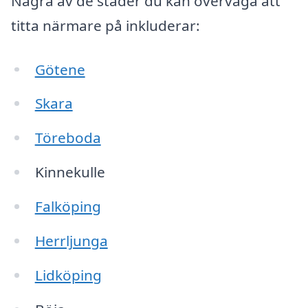
Några av de städer du kan överväga att
titta närmare på inkluderar:
Götene
Skara
Töreboda
Kinnekulle
Falköping
Herrljunga
Lidköping