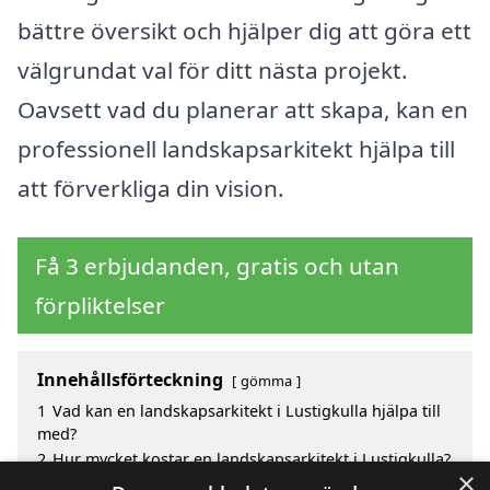
bättre översikt och hjälper dig att göra ett
välgrundat val för ditt nästa projekt.
Oavsett vad du planerar att skapa, kan en
professionell landskapsarkitekt hjälpa till
att förverkliga din vision.
Få 3 erbjudanden, gratis och utan
förpliktelser
Innehållsförteckning
gömma
1
Vad kan en landskapsarkitekt i Lustigkulla hjälpa till
med?
2
Hur mycket kostar en landskapsarkitekt i Lustigkulla?
×
3
Fördelar med att välja landskapsarkitekt i Lustigkulla