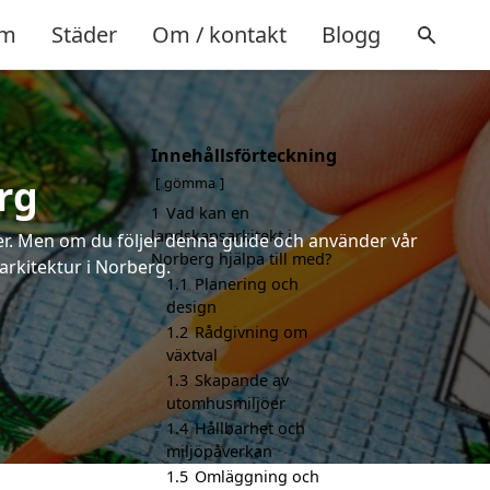
m
Städer
Om / kontakt
Blogg
Innehållsförteckning
rg
gömma
1
Vad kan en
landskapsarkitekt i
rter. Men om du följer denna guide och använder vår
Norberg hjälpa till med?
arkitektur i Norberg.
1.1
Planering och
design
1.2
Rådgivning om
växtval
1.3
Skapande av
utomhusmiljöer
1.4
Hållbarhet och
miljöpåverkan
1.5
Omläggning och