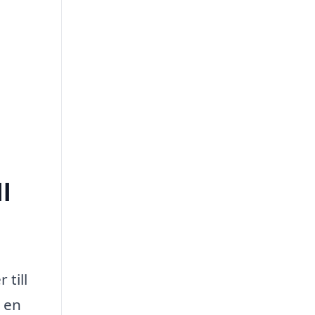
l
 till
 en