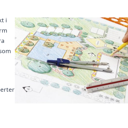
t i
orm
ra
 som
perter