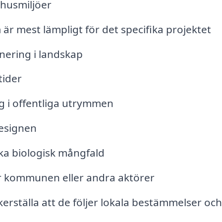
mhusmiljöer
är mest lämpligt för det specifika projektet
ering i landskap
tider
g i offentliga utrymmen
designen
ka biologisk mångfald
r kommunen eller andra aktörer
erställa att de följer lokala bestämmelser och