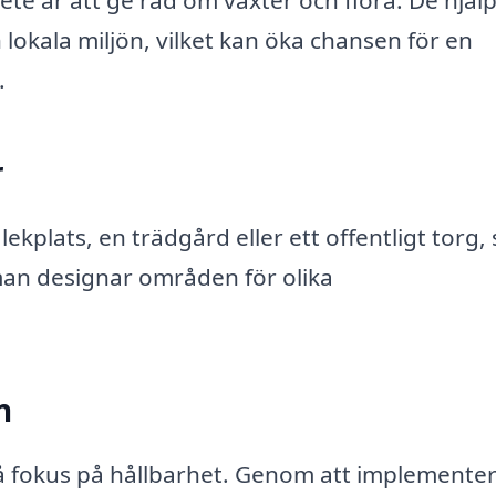
te är att ge råd om växter och flora. De hjälpe
 lokala miljön, vilket kan öka chansen för en
.
r
kplats, en trädgård eller ett offentligt torg, 
 man designar områden för olika
n
å fokus på hållbarhet. Genom att implemente