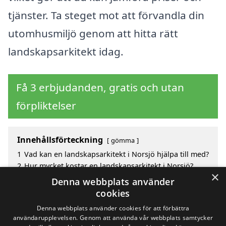
tjänster. Ta steget mot att förvandla din
utomhusmiljö genom att hitta rätt
landskapsarkitekt idag.
Få 3 erbjudanden, gratis och utan
förpliktelser
Innehållsförteckning
gömma
1
Vad kan en landskapsarkitekt i Norsjö hjälpa till med?
2
Hur mycket kostar en landskapsarkitekt i Norsjö?
×
3
Fördelar med att välja landskapsarkitekt i Norsjö
Denna webbplats använder
4
Sök efter en skicklig landskapsarkitekt i de
cookies
omgivande städerna Norsjö
Denna webbplats använder cookies för att förbättra
användarupplevelsen. Genom att använda vår webbplats samtycker