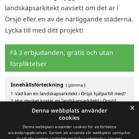
landskapsarkitekt oavsett om det är i
Örsjö eller en av de närliggande städerna.
Lycka till med ditt projekt!
Få 3 erbjudanden, gratis och utan
förpliktelser
Innehållsförteckning
gömma
1
Vad kan en landskapsarkitekt i Örsjö hjälpa till med?
2
Hur mycket kostar en landskapsarkitekt i Örsjö?
×
3
Fördelar med att välja landskapsarkitekt i Örsjö
Denna webbplats använder
4
Sök efter en skicklig landskapsarkitekt i de
cookies
omgivande städerna Örsjö
Denna webbplats använder cookies för att förbättra
användarupplevelsen. Genom att använda vår webbplats samtycker
du till alla cookies i enlighet med vår cookiepolicy.
Läs mer