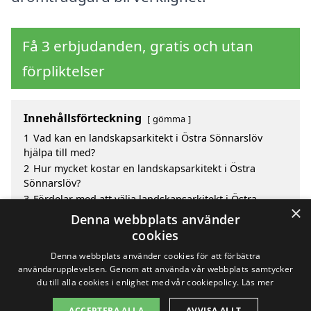
Få 3 erbjudanden, gratis och utan
förpliktelser
Innehållsförteckning
gömma
1
Vad kan en landskapsarkitekt i Östra Sönnarslöv
hjälpa till med?
2
Hur mycket kostar en landskapsarkitekt i Östra
Sönnarslöv?
3
Fördelar med att välja landskapsarkitekt i Östra
×
Sönnarslöv
Denna webbplats använder
4
Sök efter en skicklig landskapsarkitekt i de
cookies
omgivande städerna Östra Sönnarslöv
Denna webbplats använder cookies för att förbättra
användarupplevelsen. Genom att använda vår webbplats samtycker
du till alla cookies i enlighet med vår cookiepolicy.
Läs mer
Copyright 2026 - Pilanto Aps
ACCEPTERA ALLA
AVVISA ALLT