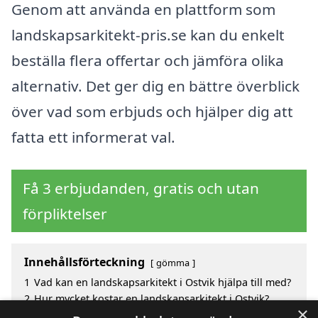
Genom att använda en plattform som
landskapsarkitekt-pris.se kan du enkelt
beställa flera offertar och jämföra olika
alternativ. Det ger dig en bättre överblick
över vad som erbjuds och hjälper dig att
fatta ett informerat val.
Få 3 erbjudanden, gratis och utan
förpliktelser
Innehållsförteckning
gömma
1
Vad kan en landskapsarkitekt i Ostvik hjälpa till med?
2
Hur mycket kostar en landskapsarkitekt i Ostvik?
×
3
Fördelar med att välja landskapsarkitekt i Ostvik