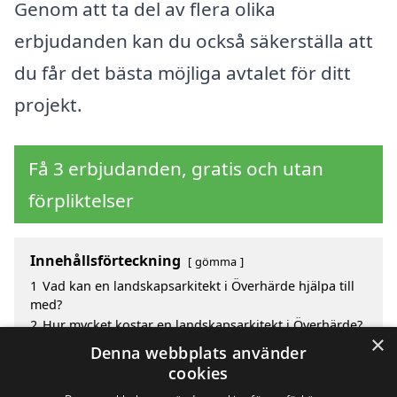
Genom att ta del av flera olika
erbjudanden kan du också säkerställa att
du får det bästa möjliga avtalet för ditt
projekt.
Få 3 erbjudanden, gratis och utan
förpliktelser
Innehållsförteckning
gömma
1
Vad kan en landskapsarkitekt i Överhärde hjälpa till
med?
2
Hur mycket kostar en landskapsarkitekt i Överhärde?
×
3
Fördelar med att välja landskapsarkitekt i Överhärde
Denna webbplats använder
4
Sök efter en skicklig landskapsarkitekt i de
cookies
omgivande städerna Överhärde