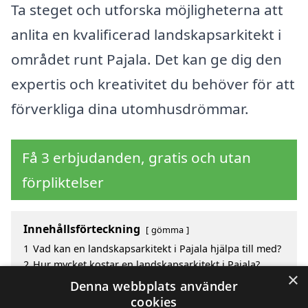
Ta steget och utforska möjligheterna att
anlita en kvalificerad landskapsarkitekt i
området runt Pajala. Det kan ge dig den
expertis och kreativitet du behöver för att
förverkliga dina utomhusdrömmar.
Få 3 erbjudanden, gratis och utan
förpliktelser
Innehållsförteckning
gömma
1
Vad kan en landskapsarkitekt i Pajala hjälpa till med?
2
Hur mycket kostar en landskapsarkitekt i Pajala?
×
3
Fördelar med att välja landskapsarkitekt i Pajala
Denna webbplats använder
4
Sök efter en skicklig landskapsarkitekt i de
cookies