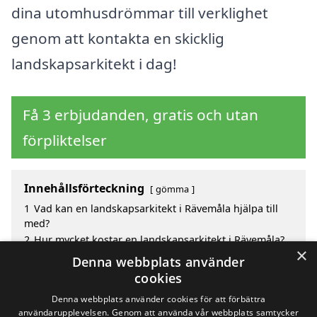
dina utomhusdrömmar till verklighet
genom att kontakta en skicklig
landskapsarkitekt i dag!
Få 3 erbjudanden, gratis och utan
förpliktelser
Innehållsförteckning
gömma
1
Vad kan en landskapsarkitekt i Rävemåla hjälpa till
med?
2
Hur mycket kostar en landskapsarkitekt i Rävemåla?
×
3
Fördelar med att välja landskapsarkitekt i Rävemåla
Denna webbplats använder
4
Sök efter en skicklig landskapsarkitekt i de
cookies
omgivande städerna Rävemåla
Denna webbplats använder cookies för att förbättra
användarupplevelsen. Genom att använda vår webbplats samtycker