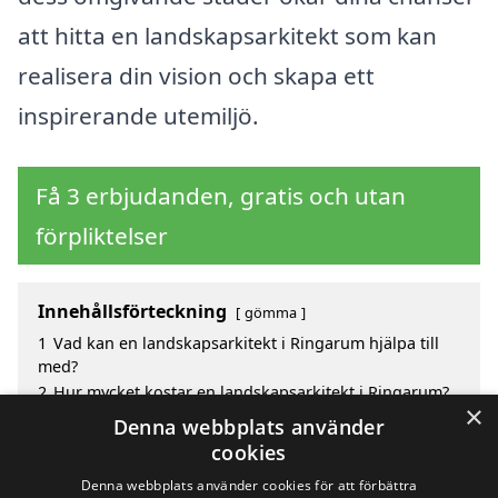
att hitta en landskapsarkitekt som kan
realisera din vision och skapa ett
inspirerande utemiljö.
Få 3 erbjudanden, gratis och utan
förpliktelser
Innehållsförteckning
gömma
1
Vad kan en landskapsarkitekt i Ringarum hjälpa till
med?
2
Hur mycket kostar en landskapsarkitekt i Ringarum?
×
3
Fördelar med att välja landskapsarkitekt i Ringarum
Denna webbplats använder
4
Sök efter en skicklig landskapsarkitekt i de
cookies
omgivande städerna Ringarum
Denna webbplats använder cookies för att förbättra