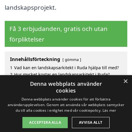
landskapsprojekt.
Få 3 erbjudanden, gratis och utan
förpliktelser
Innehållsförteckning
gömma
1
Vad kan en landskapsarkitekt i Ruda hjälpa till med?
2
Hur mycket kostar en landskapsarkitekt i Ruda?
×
3
Fördelar med att välja landskapsarkitekt i Ruda
Denna webbplats använder
4
Sök efter en skicklig landskapsarkitekt i de
cookies
omgivande städerna Ruda
Denna webbplats använder cookies för att förbättra
användarupplevelsen. Genom att använda vår webbplats samtycker
du till alla cookies i enlighet med vår cookiepolicy.
Läs mer
Copyright 2026 - Pilanto Aps
ACCEPTERA ALLA
AVVISA ALLT
Hem
Om / kontakt
Blogg
Webbplatskarta
Villkor