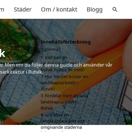
m
Städer
Om / kontakt
Blogg
Innehållsförteckning
k
gömma
1
Vad kan en
landskapsarkitekt i
rter. Men om du följer denna guide och använder vår
Rutvik hjälpa till med?
arkitektur i Rutvik.
2
Hur mycket kostar en
landskapsarkitekt i
Rutvik?
3
Fördelar med att välja
landskapsarkitekt i
Rutvik
4
Sök efter en
landskapsarkitekt i de
omgivande städerna