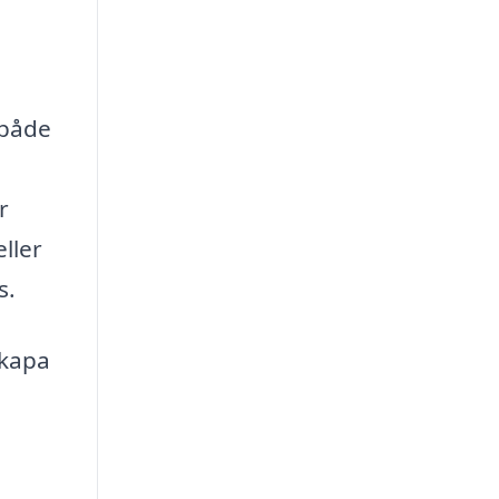
 både
r
ller
s.
skapa