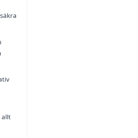
 säkra
h
h
ativ
allt