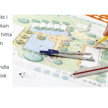
kt i
 kan
hitta
an
ndla
isk