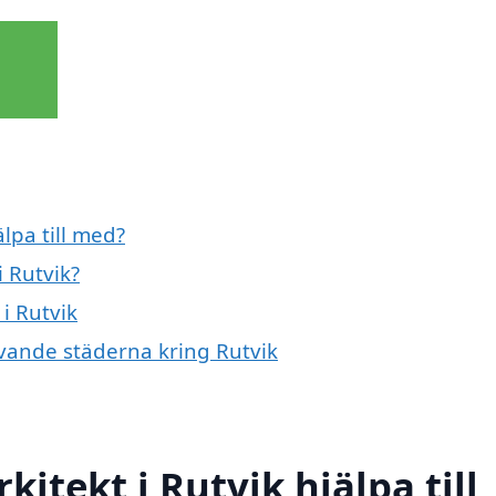
lpa till med?
 Rutvik?
i Rutvik
ivande städerna kring Rutvik
itekt i Rutvik hjälpa till