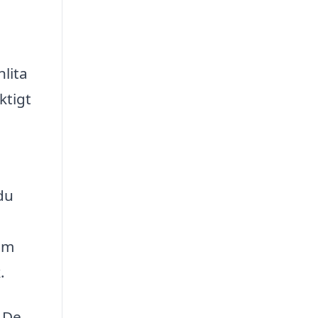
nlita
ktigt
du
som
.
 De