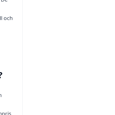
ll och
?
n
mpris