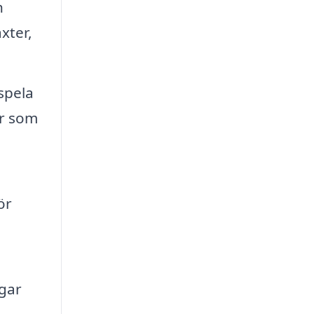
h
xter,
spela
or som
ör
ngar