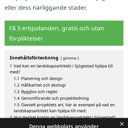
eller dess närliggande städer.
Få 3 erbjudanden, gratis och utan
förpliktelser
Innehållsförteckning
gömma
1
Vad kan en landskapsarkitekt i Sjögestad hjälpa till
med?
1.1
Planering och design
1.2
Hållbarhet och ekologi
1.3
Bygglov och regler
1.4
Genomförande och projektledning
1.5
Oavsett projektets art, här är exempel på vad en
landskapsarkitekt kan hjälpa till med:
2
Hur mycket kostar en landskapsarkitekt i Sjögestad?
×
3
Fördelar med att välja landskapsarkitekt i Sjögestad
Denna webbplats använder