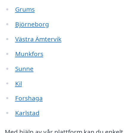
Grums
Björneborg
Västra Ämtervik
Munkfors
Sunne
Kil
Forshaga
Karlstad
Med hjälp av vår plattform kan du enkelt