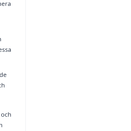
nera
h
essa
åde
ch
s och
h