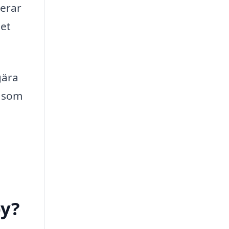
gerar
det
gära
s som
by?