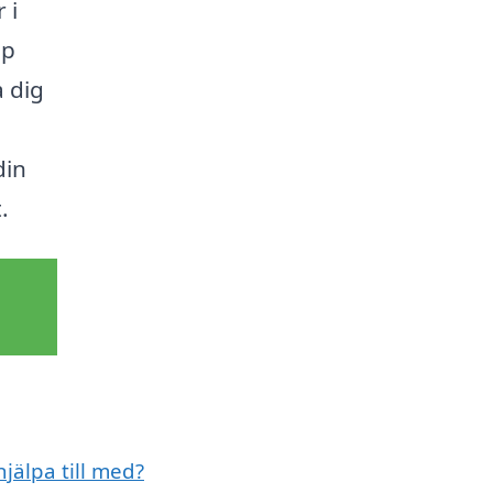
 i
lp
a dig
din
.
jälpa till med?