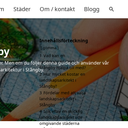
m
Städer
Om / kontakt
Blogg
Innehållsförteckning
by
gömma
1
Vad kan en
landskapsarkitekt i
rter. Men om du följer denna guide och använder vår
Stångby hjälpa till med?
arkitektur i Stångby.
2
Hur mycket kostar en
landskapsarkitekt i
Stångby?
3
Fördelar med att välja
landskapsarkitekt i
Stångby
4
Sök efter en skicklig
landskapsarkitekt i de
omgivande städerna