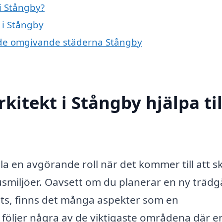
i Stångby?
 i Stångby
 i de omgivande städerna Stångby
itekt i Stångby hjälpa til
a en avgörande roll när det kommer till att s
usmiljöer. Oavsett om du planerar en ny trädg
lats, finns det många aspekter som en
följer några av de viktigaste områdena där e