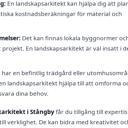
g:
En landskapsarkitekt kan hjälpa dig att pla
istiska kostnadsberäkningar för material och
melser:
Det kan finnas lokala byggnormer oc
rojekt. En landskapsarkitekt är väl insatt i d
har en befintlig trädgård eller utomhusomr
 landskapsarkitekt hjälpa till att omforma o
svara dina behov.
arkitekt i Stångby
får du tillgång till experti
ill verklighet. De kan bidra med kreativitet oc