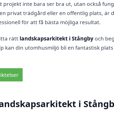
tt projekt inte bara ser bra ut, utan också fun
en privat trädgård eller en offentlig plats, är 
essionell för att få bästa möjliga resultat.
itta rätt
landskapsarkitekt i Stångby
och be
älp kan din utomhusmiljö bli en fantastisk plat
iktelser
andskapsarkitekt i Stång