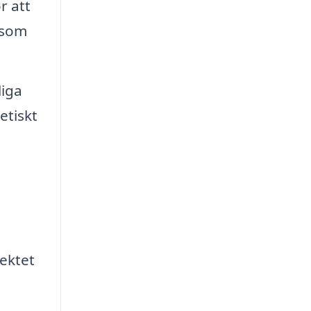
r att
 som
liga
etiskt
jektet