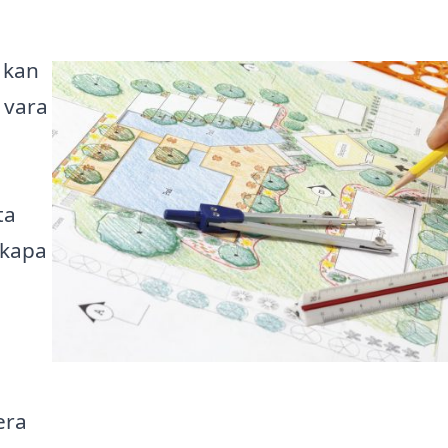
y kan
 vara
ta
 skapa
era