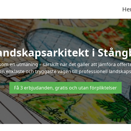
He
andskapsarkitekt i Stång
som en utmaning – särskilt när det gäller att jämföra offe
den enklaste och tryggaste vägen till professionell landskaps
Få 3 erbjudanden, gratis och utan förpliktelser