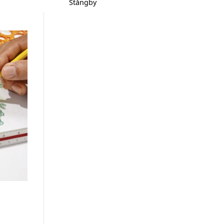
Stångby