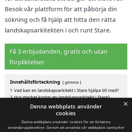
Besök vår plattform för att påbörja din
sökning och få hjälp att hitta den rätta
landskapsarkitekten i och runt Stare.
Få 3 erbjudanden, gratis och utan
förpliktelser
Innehållsförteckning
gömma
1
Vad kan en landskapsarkitekt i Stare hjälpa till med?
2
Hur mycket kostar en landskapsarkitekt i Stare?
×
3
Fördelar med att välja landskapsarkitekt i Stare
Denna webbplats använder
4
Sök efter en skicklig landskapsarkitekt i de
cookies
omgivande städerna Stare
Denna webbplats använder cookies för att förbättra
användarupplevelsen. Genom att använda vår webbplats samtycker