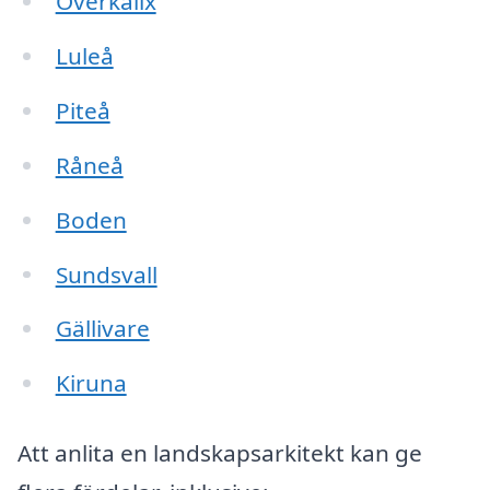
Överkalix
Luleå
Piteå
Råneå
Boden
Sundsvall
Gällivare
Kiruna
Att anlita en landskapsarkitekt kan ge