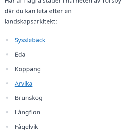
Här är några städer i närheten av Torsby
där du kan leta efter en
landskapsarkitekt:
Sysslebäck
Eda
Koppang
Arvika
Brunskog
Långflon
Fågelvik