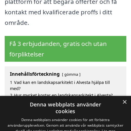
plattform för att begära offerter och få
kontakt med kvalificerade proffs i ditt
område.
Få 3 erbjudanden, gratis och utan
förpliktelser
Innehållsförteckning
gömma
1
Vad kan en landskapsarkitekt i Alvesta hjälpa till
med?
2
Hur mycket kostar en landskapsarkitekt i Alvesta?
×
3
Fördelar med att välja landskapsarkitekt i Alvesta
Denna webbplats använder
4
Sök efter en skicklig landskapsarkitekt i de
cookies
omgivande städerna till Alvesta
Denna webbplats använder cookies för att förbättra
användarupplevelsen. Genom att använda vår webbplats samtycker
du till alla cookies i enlighet med vår cookiepolicy.
Läs mer