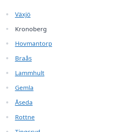
Växjö
Kronoberg
Hovmantorp
Braås
Lammhult
Gemla
Åseda
Rottne
Tingsryd