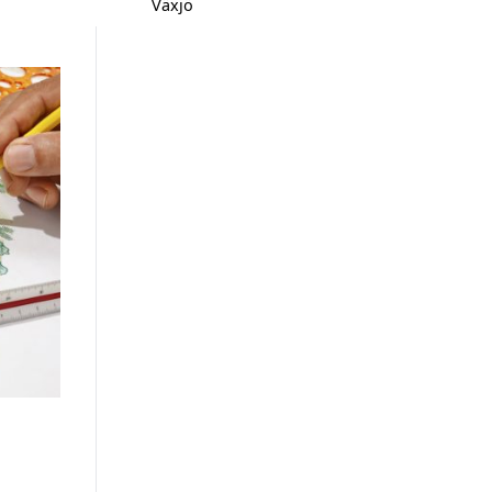
Växjö