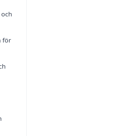
 och
 för
ch
h