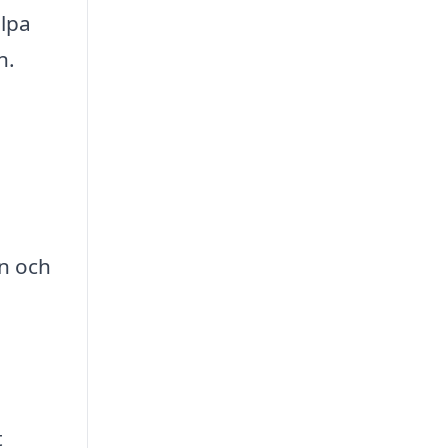
älpa
n.
en och
t