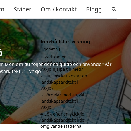
m
Städer
Om / kontakt
Blogg
Innehållsförteckning
ö
gömma
1
Vad kan en
landskapsarkitekt i
rter. Men om du följer denna guide och använder vår
Växjö hjälpa till med?
sarkitektur i Växjö.
2
Hur mycket kostar en
landskapsarkitekt i
Växjö?
3
Fördelar med att välja
landskapsarkitekt i
Växjö
4
Sök efter en skicklig
landskapsarkitekt i de
omgivande städerna