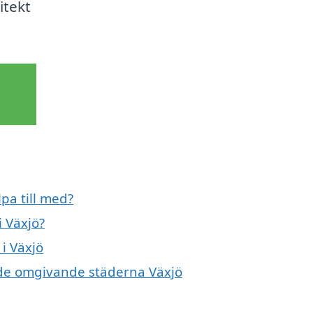
itekt
pa till med?
i Växjö?
i Växjö
i de omgivande städerna Växjö