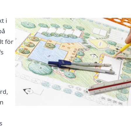
t i
på
t för
fs
rd,
an
s