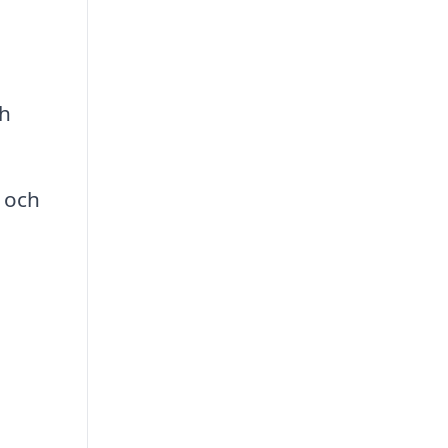
ch
 och