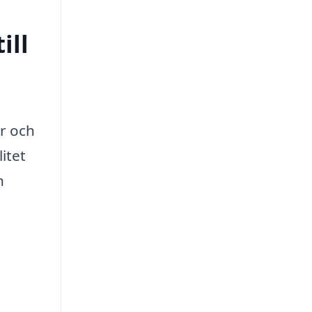
ill
er och
itet
n