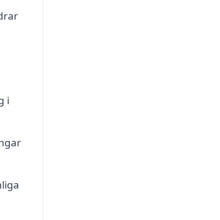
drar
 i
ingar
liga