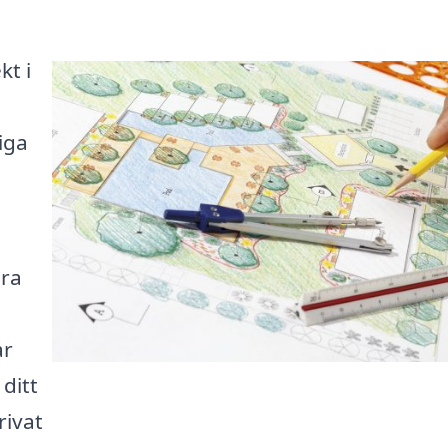
kt i
iga
ära
ar
 ditt
rivat