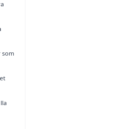
ra
a
r som
et
lla