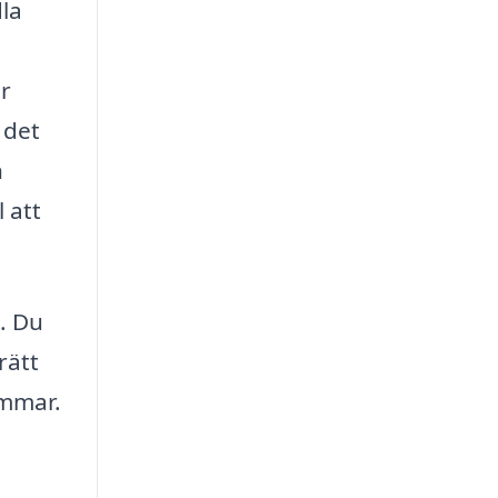
dla
r
 det
n
 att
t. Du
rätt
ömmar.