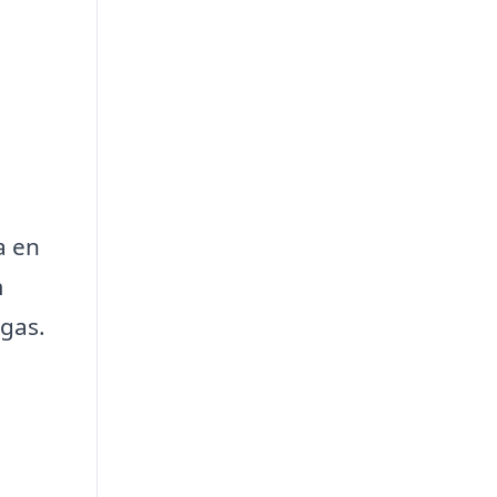
a en
m
ågas.