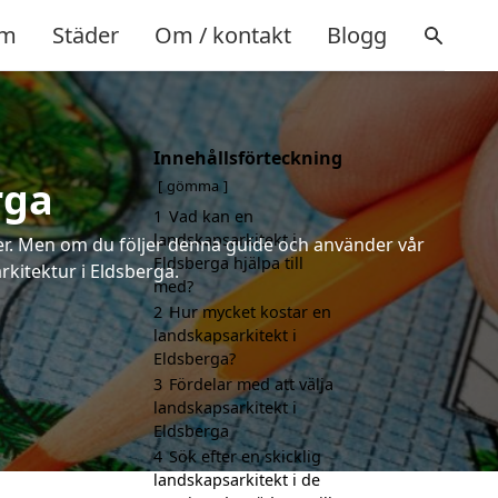
m
Städer
Om / kontakt
Blogg
Innehållsförteckning
rga
gömma
1
Vad kan en
landskapsarkitekt i
rter. Men om du följer denna guide och använder vår
Eldsberga hjälpa till
rkitektur i Eldsberga.
med?
2
Hur mycket kostar en
landskapsarkitekt i
Eldsberga?
3
Fördelar med att välja
landskapsarkitekt i
Eldsberga
4
Sök efter en skicklig
landskapsarkitekt i de