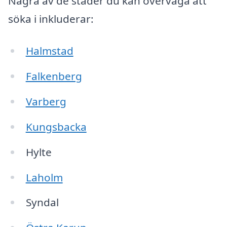
Några av de städer du kan överväga att
söka i inkluderar:
Halmstad
Falkenberg
Varberg
Kungsbacka
Hylte
Laholm
Syndal