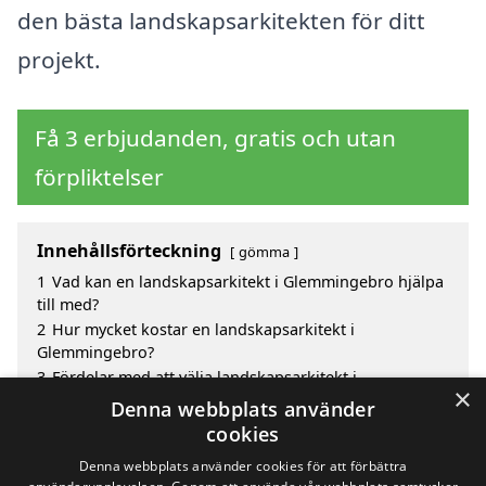
den bästa landskapsarkitekten för ditt
projekt.
Få 3 erbjudanden, gratis och utan
förpliktelser
Innehållsförteckning
gömma
1
Vad kan en landskapsarkitekt i Glemmingebro hjälpa
till med?
2
Hur mycket kostar en landskapsarkitekt i
Glemmingebro?
3
Fördelar med att välja landskapsarkitekt i
×
Glemmingebro
Denna webbplats använder
4
Sök efter en skicklig landskapsarkitekt i de
cookies
omgivande städerna Glemmingebro
Denna webbplats använder cookies för att förbättra