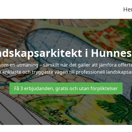
He
dskapsarkitekt i Hunne
som en utmaning – särskilt när det gäller att jämföra offe
n enklaste och tryggaste vägen till professionell landskaps
Få 3 erbjudanden, gratis och utan förpliktelser