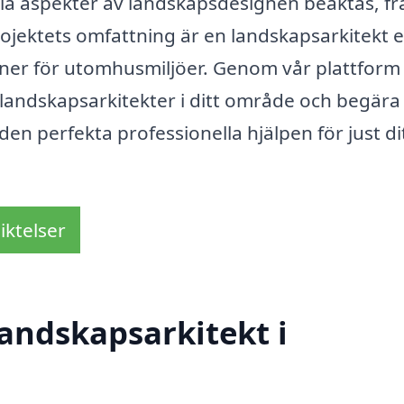
lla aspekter av landskapsdesignen beaktas, fr
 projektets omfattning är en landskapsarkitekt 
sioner för utomhusmiljöer. Genom vår plattform
a landskapsarkitekter i ditt område och begära
a den perfekta professionella hjälpen för just di
iktelser
andskapsarkitekt i