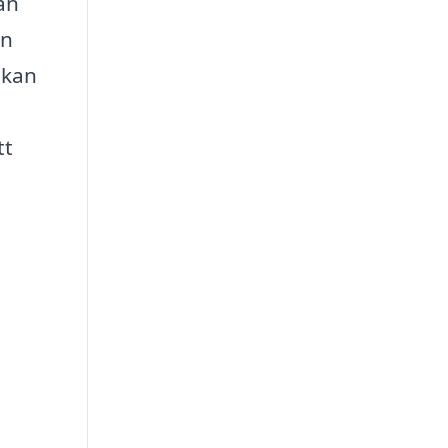
ån
en
 kan
tt