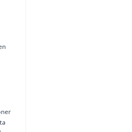
en
oner
ta