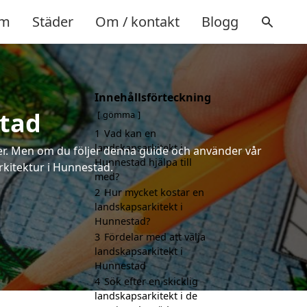
m
Städer
Om / kontakt
Blogg
Innehållsförteckning
stad
gömma
1
Vad kan en
landskapsarkitekt i
rter. Men om du följer denna guide och använder vår
Hunnestad hjälpa till
arkitektur i Hunnestad.
med?
2
Hur mycket kostar en
landskapsarkitekt i
Hunnestad?
3
Fördelar med att välja
landskapsarkitekt i
Hunnestad
4
Sök efter en skicklig
landskapsarkitekt i de