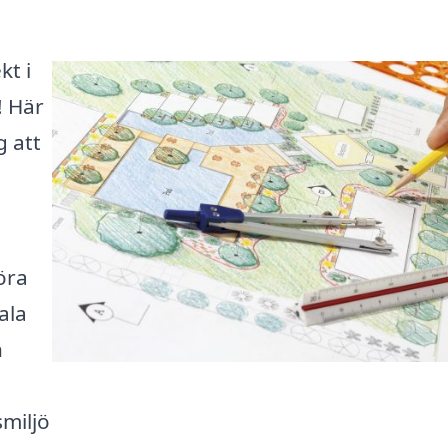
kt i
! Här
g att
öra
ala
n
miljö