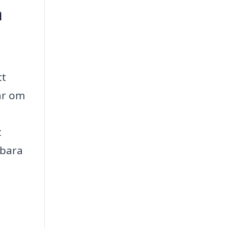
a
tt
ar om
t
lbara