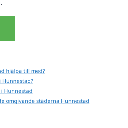
.
d hjälpa till med?
 i Hunnestad?
t i Hunnestad
 i de omgivande städerna Hunnestad