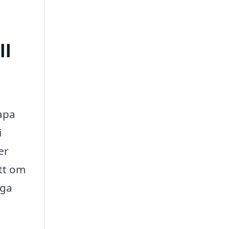
ll
kapa
i
er
ett om
nga