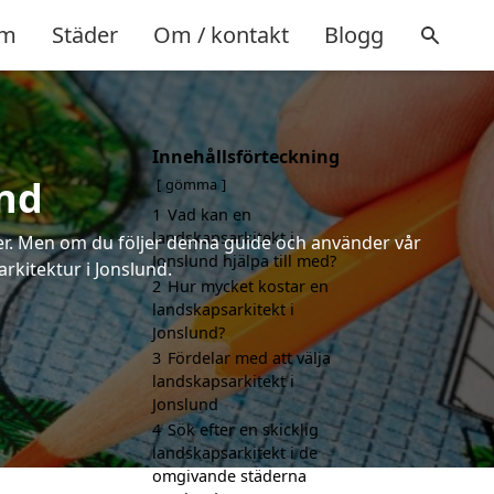
m
Städer
Om / kontakt
Blogg
Innehållsförteckning
und
gömma
1
Vad kan en
landskapsarkitekt i
rter. Men om du följer denna guide och använder vår
Jonslund hjälpa till med?
arkitektur i Jonslund.
2
Hur mycket kostar en
landskapsarkitekt i
Jonslund?
3
Fördelar med att välja
landskapsarkitekt i
Jonslund
4
Sök efter en skicklig
landskapsarkitekt i de
omgivande städerna