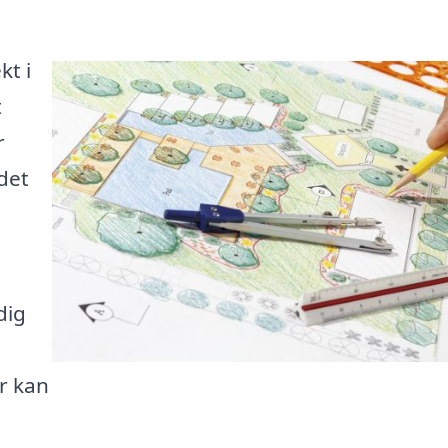
kt i
t
r
 det
dig
r kan