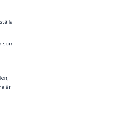
ställa
er som
den,
ra är