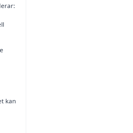
derar:
ll
de
et kan