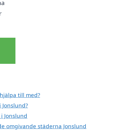
na
r
hjälpa till med?
i Jonslund?
 i Jonslund
i de omgivande städerna Jonslund