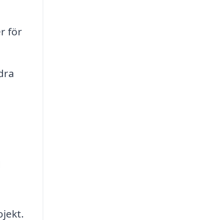
r för
dra
d
ojekt.