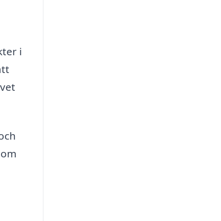
ter i
tt
ivet
 och
t om