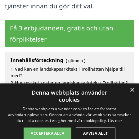
tjänster innan du gör ditt val.
Få 3 erbjudanden, gratis och utan
förpliktelser
Innehållsförteckning
gömma
1
Vad kan en landskapsarkitekt i Trollhättan hjälpa till
med?
2
Hur mycket kostar en landskapsarkitekt i Trollhättan?
×
3
Fördelar med att välja landskapsarkitekt i Trollhättan
Denna webbplats använder
4
Sök efter en skicklig landskapsarkitekt i de
cookies
omgivande städerna Trollhättan
Denna webbplats använder cookies för att förbättra
användarupplevelsen. Genom att använda vår webbplats samtycker
du till alla cookies i enlighet med vår cookiepolicy.
Läs mer
Copyright 2026 - Pilanto Aps
ACCEPTERA ALLA
AVVISA ALLT