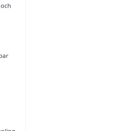
 och
par
ppling