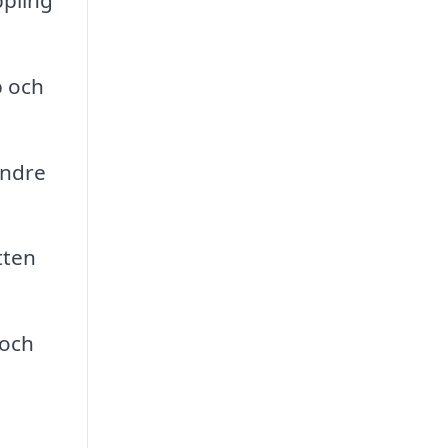
p och
indre
tten
 och