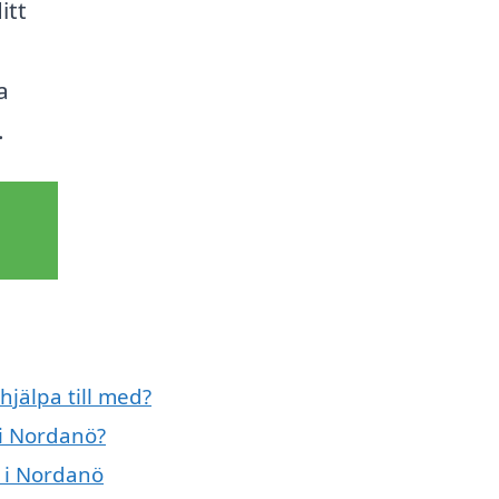
itt
a
.
jälpa till med?
 i Nordanö?
t i Nordanö