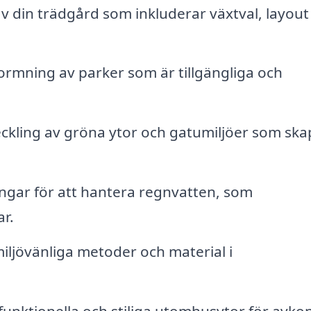
 din trädgård som inkluderar växtval, layout
ormning av parker som är tillgängliga och
ckling av gröna ytor och gatumiljöer som ska
ngar för att hantera regnvatten, som
r.
ljövänliga metoder och material i
funktionella och stiliga utomhusytor för avko