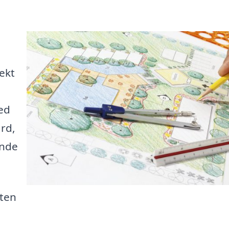
tekt
ed
ård,
ande
eten