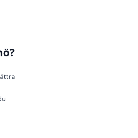
nö?
bättra
du