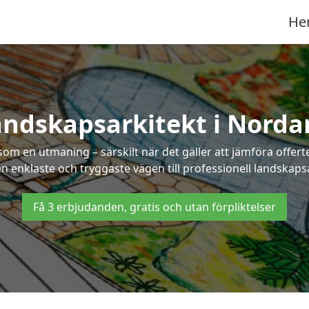
He
andskapsarkitekt i Norda
som en utmaning – särskilt när det gäller att jämföra offe
en enklaste och tryggaste vägen till professionell landskap
Få 3 erbjudanden, gratis och utan förpliktelser