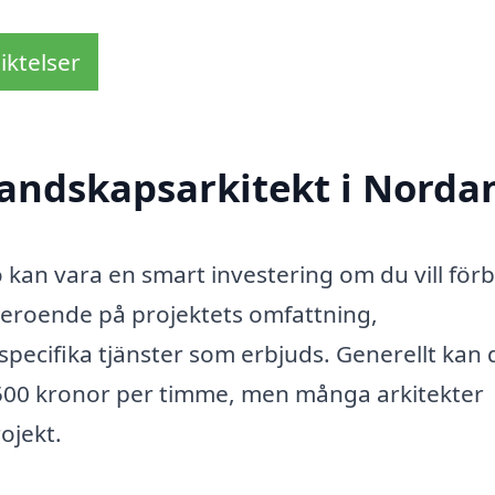
iktelser
landskapsarkitekt i Norda
 kan vara en smart investering om du vill för
beroende på projektets omfattning,
pecifika tjänster som erbjuds. Generellt kan 
1500 kronor per timme, men många arkitekter
rojekt.