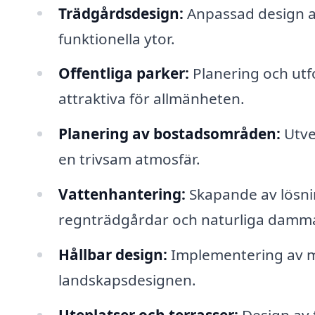
Trädgårdsdesign:
Anpassad design av
funktionella ytor.
Offentliga parker:
Planering och utf
attraktiva för allmänheten.
Planering av bostadsområden:
Utve
en trivsam atmosfär.
Vattenhantering:
Skapande av lösni
regnträdgårdar och naturliga damma
Hållbar design:
Implementering av mi
landskapsdesignen.
Uteplatser och terrasser:
Design av 