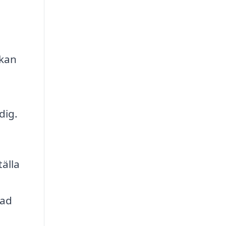
 kan
dig.
tälla
rad