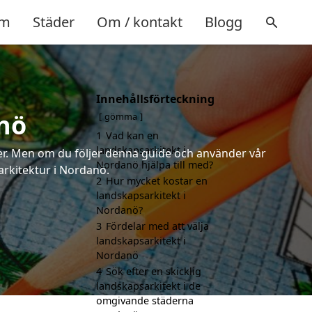
m
Städer
Om / kontakt
Blogg
Innehållsförteckning
nö
gömma
1
Vad kan en
landskapsarkitekt i
rter. Men om du följer denna guide och använder vår
Nordanö hjälpa till med?
sarkitektur i Nordanö.
2
Hur mycket kostar en
landskapsarkitekt i
Nordanö?
3
Fördelar med att välja
landskapsarkitekt i
Nordanö
4
Sök efter en skicklig
landskapsarkitekt i de
omgivande städerna