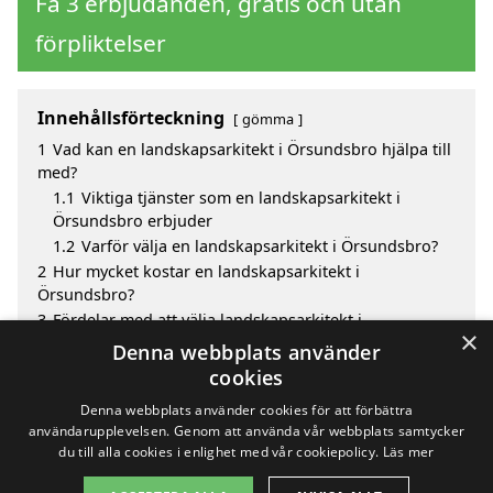
Få 3 erbjudanden, gratis och utan
förpliktelser
Innehållsförteckning
gömma
1
Vad kan en landskapsarkitekt i Örsundsbro hjälpa till
med?
1.1
Viktiga tjänster som en landskapsarkitekt i
Örsundsbro erbjuder
1.2
Varför välja en landskapsarkitekt i Örsundsbro?
2
Hur mycket kostar en landskapsarkitekt i
Örsundsbro?
3
Fördelar med att välja landskapsarkitekt i
×
Örsundsbro
Denna webbplats använder
4
Sök efter en skicklig landskapsarkitekt i de
cookies
omgivande städerna Örsundsbro
Denna webbplats använder cookies för att förbättra
användarupplevelsen. Genom att använda vår webbplats samtycker
du till alla cookies i enlighet med vår cookiepolicy.
Läs mer